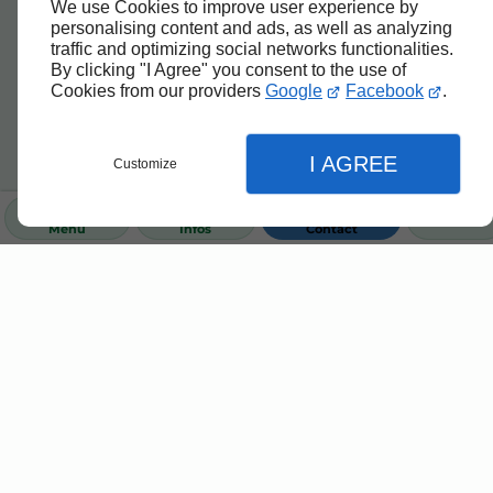
We use Cookies to improve user experience by
personalising content and ads, as well as analyzing
traffic and optimizing social networks functionalities.
By clicking "I Agree" you consent to the use of
Cookies from our providers
Google
Facebook
.
I AGREE
Customize
Menu
Infos
Contact
Fermer
Fermer
Fermer
Accueil
Réglages de l'affichage