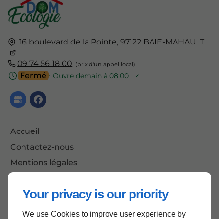
16 boulevard de la Pointe,
97122
BAIE-MAHAULT
09 74 56 18 00
Fermé
⋅ Ouvre demain à 08:00
Accueil
Contactez-nous
Mentions légales
Plan du site
Your privacy is our priority
We use Cookies to improve user experience by