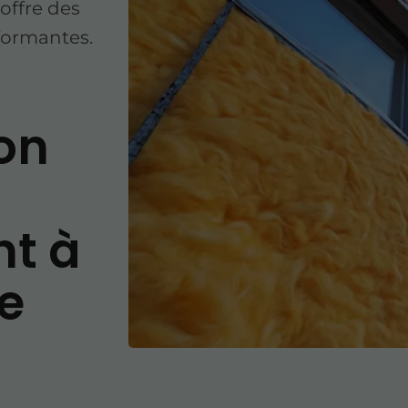
offre des
formantes.
on
nt à
e