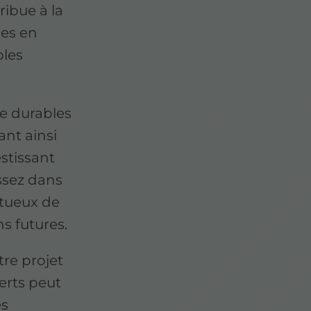
ribue à la
les en
bles
re durables
ant ainsi
stissant
ssez dans
ctueux de
s futures.
re projet
erts peut
es