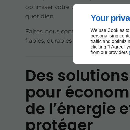
optimiser votre utilisation énergéti
quotidien.
Your priva
We use Cookies to
Faites-nous confiance pour des solu
personalising conte
fiables, durables et économiques.
traffic and optimizi
clicking "I Agree" 
from our providers
Des solutions
pour économ
de l’énergie e
protéger