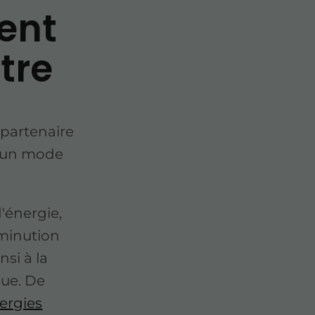
ent
tre
 partenaire
s un mode
'énergie,
iminution
nsi à la
que. De
ergies