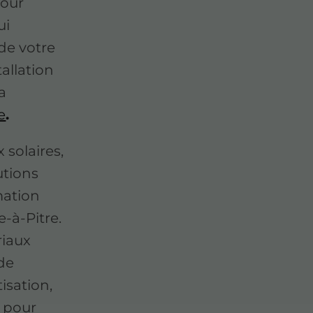
pour
ui
de votre
tallation
a
e
.
 solaires,
utions
mation
-à-Pitre.
riaux
 de
isation,
s pour