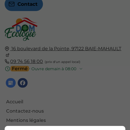
Contact
16 boulevard de la Pointe,
97122
BAIE-MAHAULT
09 74 56 18 00
Fermé
⋅ Ouvre demain à 08:00
Accueil
Contactez-nous
Mentions légales
Plan du site