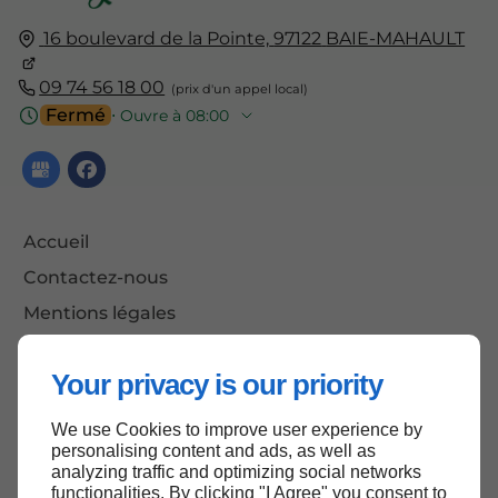
16 boulevard de la Pointe,
97122
BAIE-MAHAULT
09 74 56 18 00
Fermé
⋅ Ouvre à 08:00
Accueil
Contactez-nous
Mentions légales
Plan du site
Your privacy is our priority
We use Cookies to improve user experience by
Haut de page
personalising content and ads, as well as
analyzing traffic and optimizing social networks
functionalities. By clicking "I Agree" you consent to