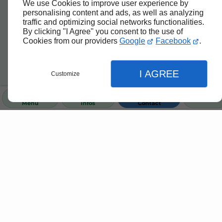
We use Cookies to improve user experience by
personalising content and ads, as well as analyzing
traffic and optimizing social networks functionalities.
By clicking "I Agree" you consent to the use of
Cookies from our providers
Google
Facebook
.
I AGREE
Customize
Menu
Infos
Contact
Fermer
Fermer
Fermer
Accueil
Réglages de l'affichage