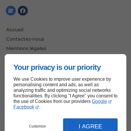
Accueil
Contactez-nous
Mentions légales
Plan du site
Your privacy is our priority
We use Cookies to improve user experience by
Haut de page
personalising content and ads, as well as
analyzing traffic and optimizing social networks
functionalities. By clicking "I Agree" you consent to
the use of Cookies from our providers
Google
Facebook
.
I AGREE
Customize