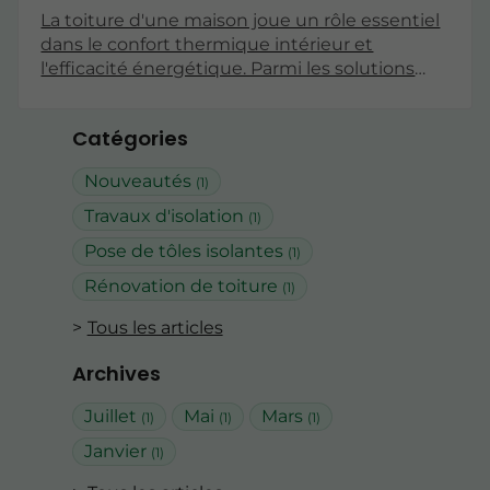
La toiture d'une maison joue un rôle essentiel
dans le confort thermique intérieur et
l'efficacité énergétique. Parmi les solutions
modernes pour optimiser cette performance,
les tôles isolantes se distinguent par leurs
Catégories
nombreux atouts. Cet article explore en
profondeur les avantages de ces matériaux
Nouveautés
(1)
innovants, en mettant en lumière leur impact
sur la performance thermique des toitures.
Travaux d'isolation
(1)
Pose de tôles isolantes
(1)
Rénovation de toiture
(1)
Tous les articles
Archives
Juillet
Mai
Mars
(1)
(1)
(1)
Janvier
(1)