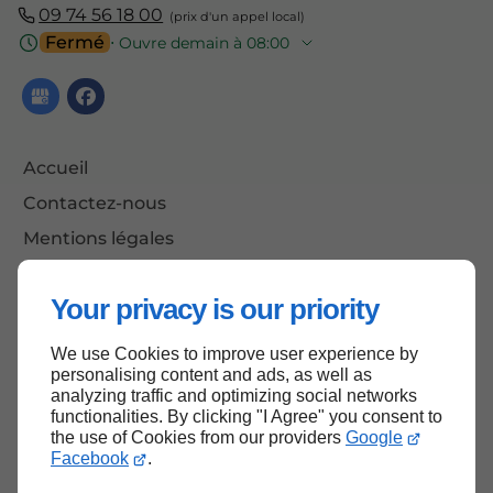
09 74 56 18 00
Fermé
⋅ Ouvre demain à 08:00
Accueil
Contactez-nous
Mentions légales
Plan du site
Your privacy is our priority
We use Cookies to improve user experience by
Haut de page
personalising content and ads, as well as
analyzing traffic and optimizing social networks
functionalities. By clicking "I Agree" you consent to
the use of Cookies from our providers
Google
Facebook
.